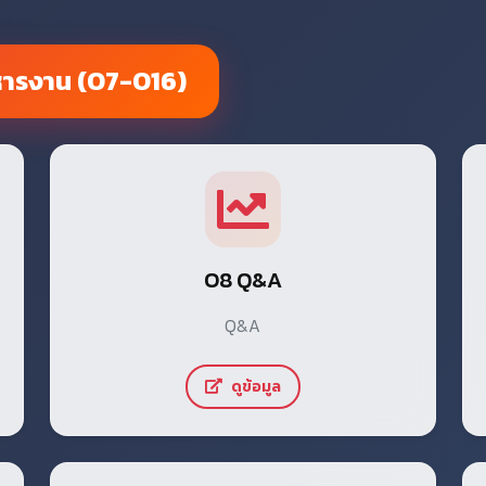
ริหารงาน (O7-O16)
O8 Q&A
Q&A
ดูข้อมูล