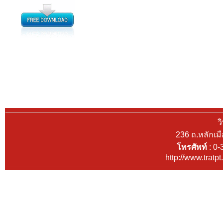
ว
236 ถ.หลักเม
โทรศัพท์
: 0-
http://www.tratp